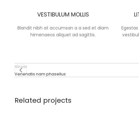
VESTIBULUM MOLLIS
L
Blandit nibh at accumsan a a sed et diam
Egestas
himenaeos aliquet ad sagittis.
vestibu
Newer
Venenatis nam phasellus
Related projects
Suspendisse quam at vestibulum
Kitchen