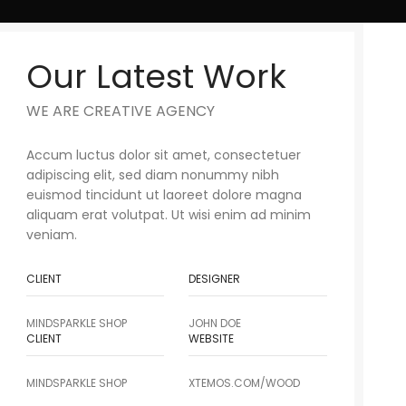
Our Latest Work
WE ARE CREATIVE AGENCY
Accum luctus dolor sit amet, consectetuer
adipiscing elit, sed diam nonummy nibh
euismod tincidunt ut laoreet dolore magna
aliquam erat volutpat. Ut wisi enim ad minim
veniam.
CLIENT
DESIGNER
MINDSPARKLE SHOP
JOHN DOE
CLIENT
WEBSITE
MINDSPARKLE SHOP
XTEMOS.COM/WOOD