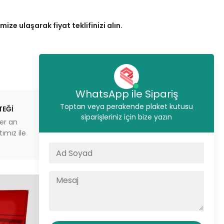
ze ulaşarak fiyat teklifinizi alın.
WhatsApp ile Sipariş
Toptan veya perakende plaket kutusu
TEĞİ
STOKTAN GÖNDERİM
siparişleriniz için bize yazın
er an
İstanbul’da aynı gün sevkiyat
ımız ile
veya depodan teslimat imkanı