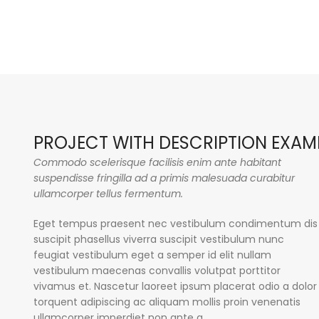
PROJECT WITH DESCRIPTION EXAM
Commodo scelerisque facilisis enim ante habitant
suspendisse fringilla ad a primis malesuada curabitur
ullamcorper tellus fermentum.
Eget tempus praesent nec vestibulum condimentum dis
suscipit phasellus viverra suscipit vestibulum nunc
feugiat vestibulum eget a semper id elit nullam
vestibulum maecenas convallis volutpat porttitor
vivamus et. Nascetur laoreet ipsum placerat odio a dolor
torquent adipiscing ac aliquam mollis proin venenatis
ullamcorper imperdiet non ante a.