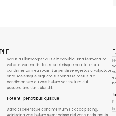
PLE
F
Varius a ullamcorper duis elit conubia urna fermentum
Ho
vel eros venenatis donec scelerisque nam leo sem
So
condimentum eu sociis. Suspendisse egestas a vulputate
ve
ante scelerisque aliquam suspendisse metus a a
es
condimentum eu vestibulum vestibulum dui
no
posuere tincidunt blandit.
Ju
Potenti penatibus quisque
Po
Er
Blandit scelerisque condimentum sit at adipiscing.
Adipiscing vestibulum suspendisse nisi vene natis iaculis