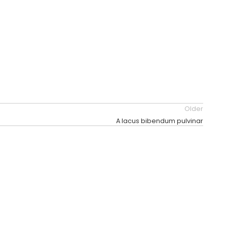
Older
A lacus bibendum pulvinar