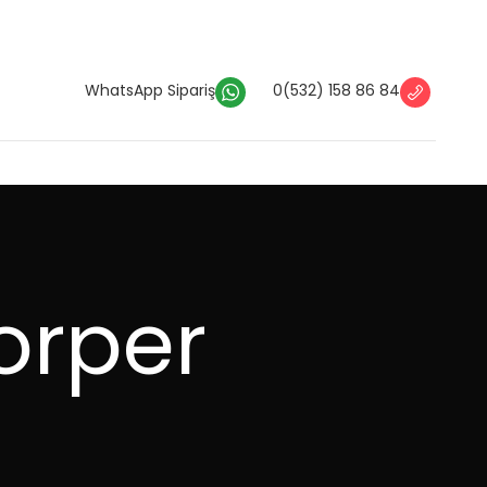
WhatsApp Sipariş
0(532) 158 86 84
orper