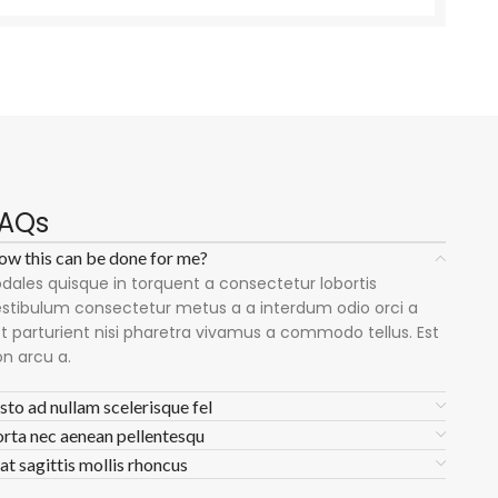
AQs
w this can be done for me?
dales quisque in torquent a consectetur lobortis
stibulum consectetur metus a a interdum odio orci a
t parturient nisi pharetra vivamus a commodo tellus. Est
n arcu a.
sto ad nullam scelerisque fel
rta nec aenean pellentesqu
at sagittis mollis rhoncus