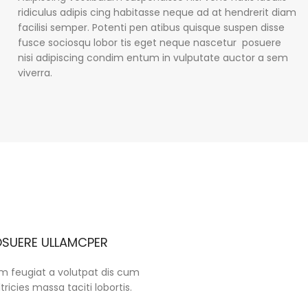
ridiculus adipis cing habitasse neque ad at hendrerit diam
facilisi semper. Potenti pen atibus quisque suspen disse
fusce sociosqu lobor tis eget neque nascetur posuere
nisi adipiscing condim entum in vulputate auctor a sem
viverra.
SUERE ULLAMCPER
m feugiat a volutpat dis cum
ltricies massa taciti lobortis.