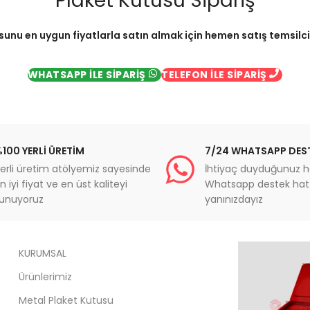
Plaket Kutusu Sipariş
sunu en uygun fiyatlarla satın almak için hemen satış temsilcimi
WHATSAPP İLE SİPARİŞ
TELEFON İLE SİPARİŞ
100 YERLİ ÜRETİM
7/24 WHATSAPP DES
erli üretim atölyemiz sayesinde
İhtiyaç duyduğunuz h
n iyi fiyat ve en üst kaliteyi
Whatsapp destek hatt
unuyoruz
yanınızdayız
KURUMSAL
Ürünlerimiz
Metal Plaket Kutusu