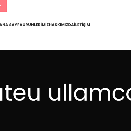
r.
ANA SAYFA
ÜRÜNLERIMIZ
HAKKIMIZDA
İLETIŞIM
uteu ullamc