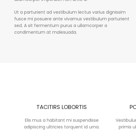
Ut a parturient ad vestibulum lectus varius dignissim
fusce mi posuere ante vivamus vestibulum parturient
sed. A sit fermentum purus a ullamcorper a
condimentum at malesuada.
TACITIRS LOBORTIS
PO
Elis mus a habitant mi suspendisse
Vestibulu
adipiscing ultricies torquent id urna.
primis u