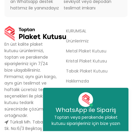
an Whatsapp destek
sevkiyat veya depodan
hattımız ile yanınızdayız
teslimat imkanı
KURUMSAL
Ürünlerimiz
En üst kalite plaket
kutusu ürünlerimizi,
Metal Plaket Kutusu
toptan ve perakende
Kristal Plaket Kutusu
siparişleriniz için 7/24
bize ulaşabilirsiniz.
Tabak Plaket Kutusu
Firmamız; aynı gün kargo,
Hakkımızda
aynı gün teslimat ve
haftalık ücretsiz teslimat
Sipariş Ver
seçenekleri ile plaket
İletişim
kutusu tedarik
WhatsApp ile Sipariş
sürecinizde çözüm
ortağınızdır.
Toptan veya perakende plaket
Türkali Mh. Tabakçı Hüseyin
kutusu siparişleriniz için bize yazın
Sk. No:6/3 Beşiktaş / İstanbul