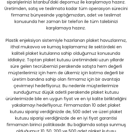
siparişlerinizi İstanbul'daki depomuz ile karşılamaya hazırız.
Üretimden, satış ve teslimata kadar tüm operasyon sürecini
firmamız bünyesinde yaptığımızdan, adet ve teslimat
konusunda her zaman bir telefon ile tüm talebinizi
karşılamaya hazırız.
Plastik enjeksiyon sistemiyle hazırlanan plaket havuzlarımız,
ithal mukavva ve kumaş kaplamamız ile sektördeki en
kaliteli plaket kutularına sahip olduğumuz konusunda
iddialıyız. Toptan plaket kutusu üretimindeki uzun yıllardır
süre gelen tecrübemizi perakende satışta hem değerli
müşterilerimiz için hem de ülkemiz için katma değerli bir
üretim bandına sahip olan firmamız için bir avantaja
çevirmeyi hedefliyoruz. Bu nedenle müşterilerimize
sunduğumuz düşük adetli perakende plaket kutusu
ürünlerimizde bile en uygun fiyat ve en iyi kalite birlikteliğini
yakalamayı hedefliyoruz. Firmamızdan 10 adet plaket
kutusu siparişi verdiğinizde de, 500 adet ve üzeri plaket
kutusu siparişi verdiğinizde de en iyi fiyat garantisi
firmamızın birinci politikasıdır. Bu bağlamda satışa sunmuş
olduğumuz 10, 50, 200 ve 500 adet plaket kutusu