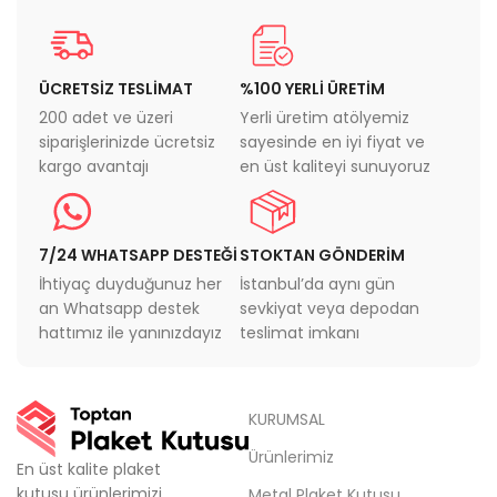
ÜCRETSİZ TESLİMAT
%100 YERLİ ÜRETİM
200 adet ve üzeri
Yerli üretim atölyemiz
siparişlerinizde ücretsiz
sayesinde en iyi fiyat ve
kargo avantajı
en üst kaliteyi sunuyoruz
7/24 WHATSAPP DESTEĞİ
STOKTAN GÖNDERİM
İhtiyaç duyduğunuz her
İstanbul’da aynı gün
an Whatsapp destek
sevkiyat veya depodan
hattımız ile yanınızdayız
teslimat imkanı
KURUMSAL
Ürünlerimiz
En üst kalite plaket
kutusu ürünlerimizi,
Metal Plaket Kutusu