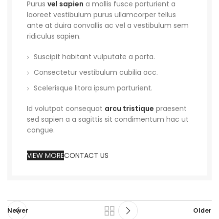
Purus
vel sapien
a mollis fusce parturient a
laoreet vestibulum purus ullamcorper tellus
ante at duira convallis ac vel a vestibulum sem
ridiculus sapien.
Suscipit habitant vulputate a porta.
Consectetur vestibulum cubilia acc.
Scelerisque litora ipsum parturient.
Id volutpat consequat
arcu tristique
praesent
sed sapien a a sagittis sit condimentum hac ut
congue.
VIEW MORE
CONTACT US
Newer
Older