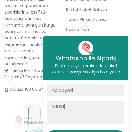
toptan ve perakende
Kristal Plaket Kutusu
siparişleriniz için 7/24
bize ulaşabilirsiniz.
Tabak Plaket Kutusu
Firmamız; aynı gün kargo,
Hakkımızda
aynı gün teslimat ve
haftalık ücretsiz teslimat
Sipariş Ver
seçenekleri ile plaket
İletişim
kutusu tedarik
WhatsApp ile Sipariş
sürecinizde çözüm
ortağınızdır.
Toptan veya perakende plaket
Türkali Mh. Tabakçı Hüseyin
kutusu siparişleriniz için bize yazın
Sk. No:6/3 Beşiktaş / İstanbul
0(532) 158 86 84