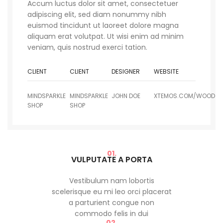
Accum luctus dolor sit amet, consectetuer
adipiscing elit, sed diam nonummy nibh
euismod tincidunt ut laoreet dolore magna
aliquam erat volutpat. Ut wisi enim ad minim
veniam, quis nostrud exerci tation.
CLIENT
CLIENT
DESIGNER
WEBSITE
MINDSPARKLE
MINDSPARKLE
JOHN DOE
XTEMOS.COM/WOOD
SHOP
SHOP
01.
VULPUTATE A PORTA
Vestibulum nam lobortis
scelerisque eu mi leo orci placerat
a parturient congue non
commodo felis in dui
02.