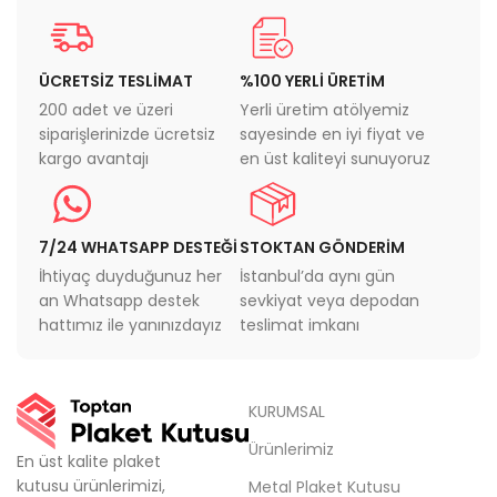
ÜCRETSİZ TESLİMAT
%100 YERLİ ÜRETİM
200 adet ve üzeri
Yerli üretim atölyemiz
siparişlerinizde ücretsiz
sayesinde en iyi fiyat ve
kargo avantajı
en üst kaliteyi sunuyoruz
7/24 WHATSAPP DESTEĞİ
STOKTAN GÖNDERİM
İhtiyaç duyduğunuz her
İstanbul’da aynı gün
an Whatsapp destek
sevkiyat veya depodan
hattımız ile yanınızdayız
teslimat imkanı
KURUMSAL
Ürünlerimiz
En üst kalite plaket
kutusu ürünlerimizi,
Metal Plaket Kutusu