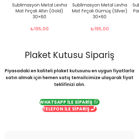
Sublimasyon Metal Levha
Sublimasyon Metal Levha
Su
Mat Fırçalı Altın (Gold)
Mat Fırçalı Gümüş (Silver)
Pa
30×60
30×60
₺
195,00
₺
195,00
Plaket Kutusu Sipariş
Piyasadaki en kaliteli plaket kutusunu en uygun fiyatlarla
satın almak için hemen satış temsilcimize ulaşarak fiyat
teklifinizi alın.
WHATSAPP İLE SİPARİŞ
TELEFON İLE SİPARİŞ