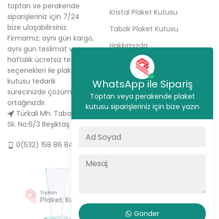
toptan ve perakende
Kristal Plaket Kutusu
siparişleriniz için 7/24
bize ulaşabilirsiniz.
Tabak Plaket Kutusu
Firmamız; aynı gün kargo,
Hakkımızda
aynı gün teslimat ve
haftalık ücretsiz teslimat
Sipariş Ver
seçenekleri ile plaket
İletişim
kutusu tedarik
WhatsApp ile Sipariş
sürecinizde çözüm
Toptan veya perakende plaket
ortağınızdır.
kutusu siparişleriniz için bize yazın
Türkali Mh. Tabakçı Hüseyin
Sk. No:6/3 Beşiktaş / İstanbul
0(532) 158 86 84
Gönder