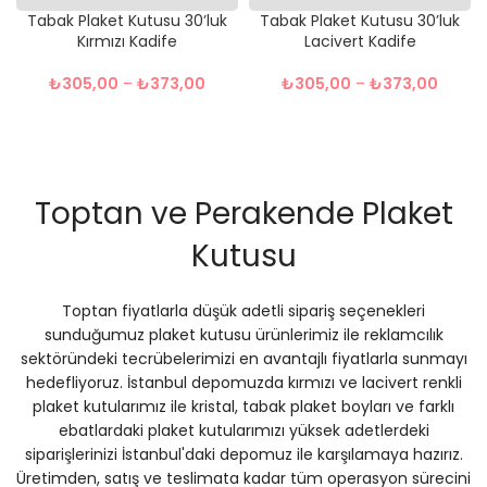
Tabak Plaket Kutusu 30’luk
Tabak Plaket Kutusu 30’luk
Kırmızı Kadife
Lacivert Kadife
₺
305,00
–
₺
373,00
₺
305,00
–
₺
373,00
Toptan ve Perakende Plaket
Kutusu
Toptan fiyatlarla düşük adetli sipariş seçenekleri
sunduğumuz plaket kutusu ürünlerimiz ile reklamcılık
sektöründeki tecrübelerimizi en avantajlı fiyatlarla sunmayı
hedefliyoruz. İstanbul depomuzda kırmızı ve lacivert renkli
plaket kutularımız ile kristal, tabak plaket boyları ve farklı
ebatlardaki plaket kutularımızı yüksek adetlerdeki
siparişlerinizi İstanbul'daki depomuz ile karşılamaya hazırız.
Üretimden, satış ve teslimata kadar tüm operasyon sürecini