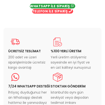
WHATSAPP İLE SİPARİŞ
TELEFON İLE SİPARİŞ
ÜCRETSİZ TESLİMAT
%100 YERLİ ÜRETİM
200 adet ve üzeri
Yerli üretim atölyemiz
siparişlerinizde ücretsiz
sayesinde en iyi fiyat ve
kargo avantajı
en üst kaliteyi sunuyoruz
7/24 WHATSAPP DESTEĞİ
STOKTAN GÖNDERİM
İhtiyaç duyduğunuz her
İstanbul’da aynı gün
an Whatsapp destek
sevkiyat veya depodan
hattımız ile yanınızdayız
teslimat imkanı