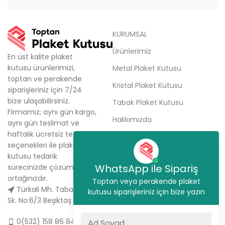
KURUMSAL
Ürünlerimiz
En üst kalite plaket
kutusu ürünlerimizi,
Metal Plaket Kutusu
toptan ve perakende
Kristal Plaket Kutusu
siparişleriniz için 7/24
bize ulaşabilirsiniz.
Tabak Plaket Kutusu
Firmamız; aynı gün kargo,
Hakkımızda
aynı gün teslimat ve
haftalık ücretsiz teslimat
Sipariş Ver
seçenekleri ile plaket
İletişim
kutusu tedarik
WhatsApp ile Sipariş
sürecinizde çözüm
ortağınızdır.
Toptan veya perakende plaket
Türkali Mh. Tabakçı Hüseyin
kutusu siparişleriniz için bize yazın
Sk. No:6/3 Beşiktaş / İstanbul
0(532) 158 86 84