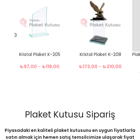
Kristal Plaket K-205
Kristal Plaket K-208
Pla
₺
97,00
–
₺
118,00
₺
173,00
–
₺
210,00
Plaket Kutusu Sipariş
Piyasadaki en kaliteli plaket kutusunu en uygun fiyatlarla
satın almak için hemen satış temsilcimize ulaşarak fiyat