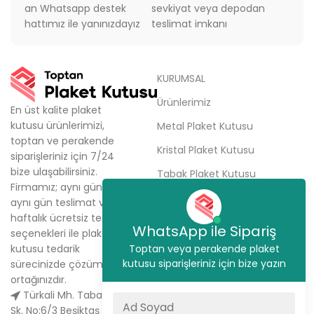
an Whatsapp destek
sevkiyat veya depodan
hattımız ile yanınızdayız
teslimat imkanı
KURUMSAL
Ürünlerimiz
En üst kalite plaket
kutusu ürünlerimizi,
Metal Plaket Kutusu
toptan ve perakende
Kristal Plaket Kutusu
siparişleriniz için 7/24
bize ulaşabilirsiniz.
Tabak Plaket Kutusu
Firmamız; aynı gün kargo,
Hakkımızda
aynı gün teslimat ve
haftalık ücretsiz teslimat
Sipariş Ver
WhatsApp ile Sipariş
seçenekleri ile plaket
İletişim
kutusu tedarik
Toptan veya perakende plaket
kutusu siparişleriniz için bize yazın
sürecinizde çözüm
ortağınızdır.
Türkali Mh. Tabakçı Hüseyin
Sk. No:6/3 Beşiktaş / İstanbul