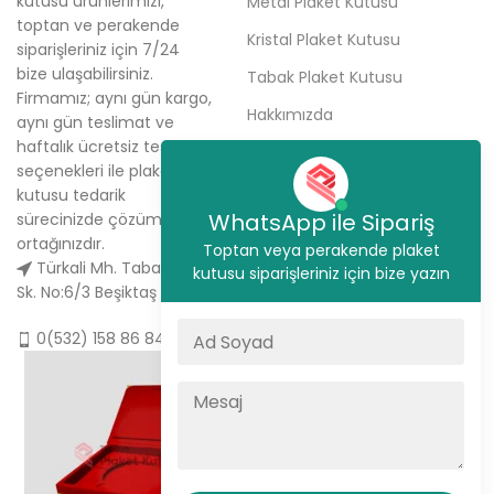
kutusu ürünlerimizi,
Metal Plaket Kutusu
toptan ve perakende
Kristal Plaket Kutusu
siparişleriniz için 7/24
bize ulaşabilirsiniz.
Tabak Plaket Kutusu
Firmamız; aynı gün kargo,
Hakkımızda
aynı gün teslimat ve
haftalık ücretsiz teslimat
Sipariş Ver
seçenekleri ile plaket
İletişim
kutusu tedarik
WhatsApp ile Sipariş
sürecinizde çözüm
ortağınızdır.
Toptan veya perakende plaket
Türkali Mh. Tabakçı Hüseyin
kutusu siparişleriniz için bize yazın
Sk. No:6/3 Beşiktaş / İstanbul
0(532) 158 86 84