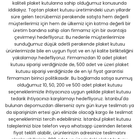
kaliteli plaket kutularına sahip olduğumuz konusunda
iddialıyız. Toptan plaket kutusu üretimindeki uzun yıllardır
süre gelen tecrübemizi perakende satışta hem değerli
müşterilerimiz için hem de ülkemiz için katma değerli bir
üretim bandına sahip olan firmamız için bir avantaja
çevirmeyi hedefliyoruz. Bu nedenle müşterilerimize
sunduğumuz düşük adetli perakende plaket kutusu
ürünlerimizde bile en uygun fiyat ve en iyi kalite birlikteliğini
yakalamayı hedefliyoruz. Firmamızdan 10 adet plaket
kutusu siparişi verdiğinizde de, 500 adet ve üzeri plaket
kutusu siparişi verdiğinizde de en iyi fiyat garantisi
firmamızın birinci politikasıdır. Bu bağlamda satışa sunmuş
olduğumuz 10, 50, 200 ve 500 adet plaket kutusu
seçeneklerimizle ihtiyacınıza uygun şekilde plaket kutusu
tedarik ihtiyacınızı karşılamayı hedefliyoruz. İstanbul'da
bulunan depomuzdan dilerseniz aynı gün kurye teslimatı ya
da siparişinizin ertesi gün elinizde olacağı kargo ile teslimat
seçeneklerimizi tercih edebilirsiniz. İstanbul plaket kutusu
taleplerinizi bize telefon veya whatsapp üzerinden ileterek
fiyat teklifi alabilir, ürünlerinizin adresinize teslimatını