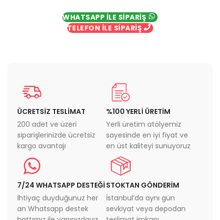
WHATSAPP İLE SİPARİŞ
TELEFON İLE SİPARİŞ
ÜCRETSİZ TESLİMAT
%100 YERLİ ÜRETİM
200 adet ve üzeri
Yerli üretim atölyemiz
siparişlerinizde ücretsiz
sayesinde en iyi fiyat ve
kargo avantajı
en üst kaliteyi sunuyoruz
7/24 WHATSAPP DESTEĞİ
STOKTAN GÖNDERİM
İhtiyaç duyduğunuz her
İstanbul’da aynı gün
an Whatsapp destek
sevkiyat veya depodan
hattımız ile yanınızdayız
teslimat imkanı