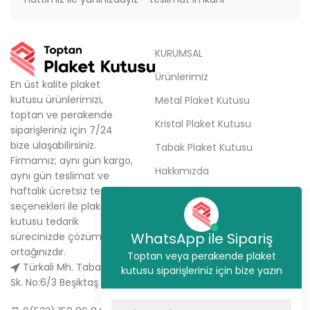
KURUMSAL
Ürünlerimiz
En üst kalite plaket
kutusu ürünlerimizi,
Metal Plaket Kutusu
toptan ve perakende
Kristal Plaket Kutusu
siparişleriniz için 7/24
bize ulaşabilirsiniz.
Tabak Plaket Kutusu
Firmamız; aynı gün kargo,
Hakkımızda
aynı gün teslimat ve
haftalık ücretsiz teslimat
Sipariş Ver
seçenekleri ile plaket
İletişim
kutusu tedarik
WhatsApp ile Sipariş
sürecinizde çözüm
ortağınızdır.
Toptan veya perakende plaket
Türkali Mh. Tabakçı Hüseyin
kutusu siparişleriniz için bize yazın
Sk. No:6/3 Beşiktaş / İstanbul