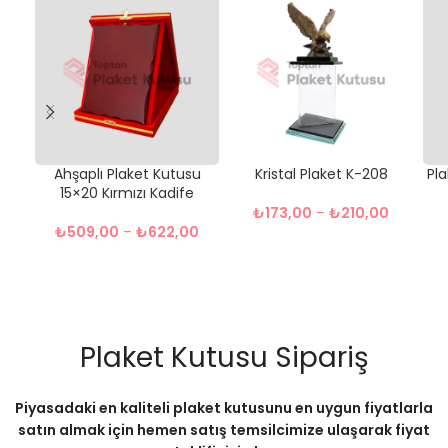
Ahşaplı Plaket Kutusu
Kristal Plaket K-208
Pla
15×20 Kırmızı Kadife
₺
173,00
–
₺
210,00
₺
509,00
–
₺
622,00
Plaket Kutusu Sipariş
Piyasadaki en kaliteli plaket kutusunu en uygun fiyatlarla
satın almak için hemen satış temsilcimize ulaşarak fiyat