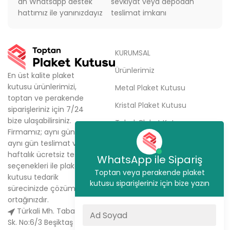
an Whatsapp destek
sevkiyat veya depodan
hattımız ile yanınızdayız
teslimat imkanı
KURUMSAL
Ürünlerimiz
En üst kalite plaket
kutusu ürünlerimizi,
Metal Plaket Kutusu
toptan ve perakende
Kristal Plaket Kutusu
siparişleriniz için 7/24
bize ulaşabilirsiniz.
Tabak Plaket Kutusu
Firmamız; aynı gün kargo,
Hakkımızda
aynı gün teslimat ve
haftalık ücretsiz teslimat
Sipariş Ver
WhatsApp ile Sipariş
seçenekleri ile plaket
Toptan veya perakende plaket
İletişim
kutusu tedarik
kutusu siparişleriniz için bize yazın
sürecinizde çözüm
ortağınızdır.
Türkali Mh. Tabakçı Hüseyin
Sk. No:6/3 Beşiktaş / İstanbul