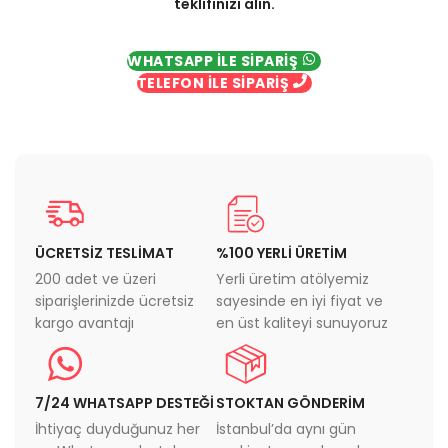
teklifinizi alın.
WHATSAPP İLE SİPARİŞ
TELEFON İLE SİPARİŞ
ÜCRETSİZ TESLİMAT
%100 YERLİ ÜRETİM
200 adet ve üzeri
Yerli üretim atölyemiz
siparişlerinizde ücretsiz
sayesinde en iyi fiyat ve
kargo avantajı
en üst kaliteyi sunuyoruz
7/24 WHATSAPP DESTEĞİ
STOKTAN GÖNDERİM
İhtiyaç duyduğunuz her
İstanbul’da aynı gün