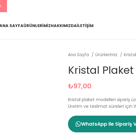
r.
ANA SAYFA
ÜRÜNLERIMIZ
HAKKIMIZDA
İLETIŞIM
Ana Sayfa
Ürünlerimiz
Krista
Kristal Plaket
₺
97,00
Kristal plaket modelleri sipariş ü
Üretim ve teslimat süreleri için 
WhatsApp ile Sipariş 