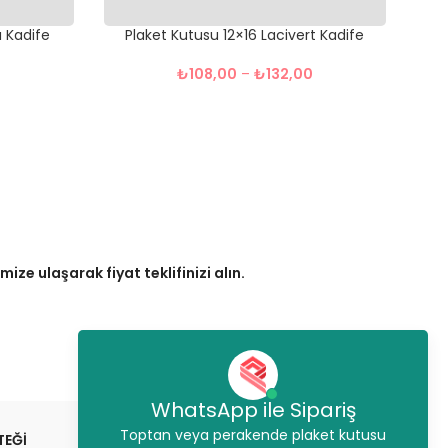
ı Kadife
Plaket Kutusu 12×16 Lacivert Kadife
₺
108,00
–
₺
132,00
ze ulaşarak fiyat teklifinizi alın.
WhatsApp ile Sipariş
Toptan veya perakende plaket kutusu
TEĞİ
STOKTAN GÖNDERİM