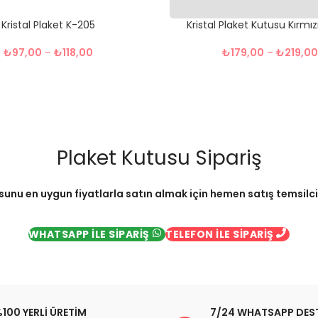
Kristal Plaket K-205
Kristal Plaket Kutusu Kırmız
₺
97,00
–
₺
118,00
₺
179,00
–
₺
219,00
Plaket Kutusu Sipariş
sunu en uygun fiyatlarla satın almak için hemen satış temsilcimi
WHATSAPP İLE SİPARİŞ
TELEFON İLE SİPARİŞ
100 YERLİ ÜRETİM
7/24 WHATSAPP DES