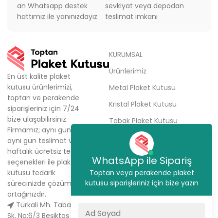
an Whatsapp destek
sevkiyat veya depodan
hattımız ile yanınızdayız
teslimat imkanı
KURUMSAL
Ürünlerimiz
En üst kalite plaket
kutusu ürünlerimizi,
Metal Plaket Kutusu
toptan ve perakende
Kristal Plaket Kutusu
siparişleriniz için 7/24
bize ulaşabilirsiniz.
Tabak Plaket Kutusu
Firmamız; aynı gün kargo,
Hakkımızda
aynı gün teslimat ve
haftalık ücretsiz teslimat
Sipariş Ver
WhatsApp ile Sipariş
seçenekleri ile plaket
İletişim
kutusu tedarik
Toptan veya perakende plaket
kutusu siparişleriniz için bize yazın
sürecinizde çözüm
ortağınızdır.
Türkali Mh. Tabakçı Hüseyin
Sk. No:6/3 Beşiktaş / İstanbul