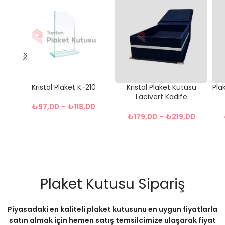
Kristal Plaket K-210
Kristal Plaket Kutusu
Pla
Lacivert Kadife
₺
97,00
–
₺
118,00
₺
179,00
–
₺
219,00
Plaket Kutusu Sipariş
Piyasadaki en kaliteli plaket kutusunu en uygun fiyatlarla
satın almak için hemen satış temsilcimize ulaşarak fiyat