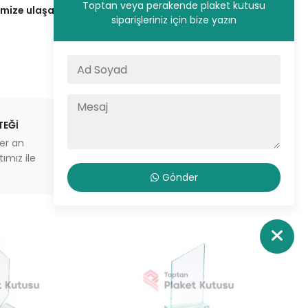
Toptan veya perakende plaket kutusu
ze ulaşarak fiyat teklifinizi alın.
siparişleriniz için bize yazın
TEĞİ
STOKTAN GÖNDERİM
er an
İstanbul’da aynı gün sevkiyat
ımız ile
veya depodan teslimat imkanı
Gönder