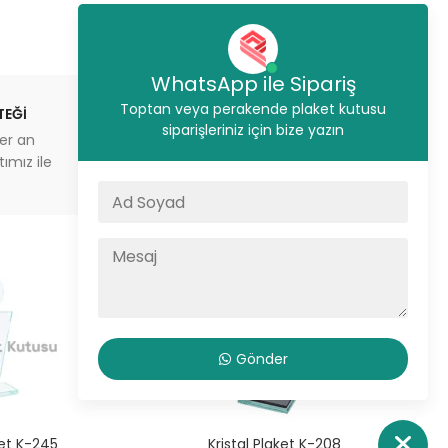
WhatsApp ile Sipariş
Toptan veya perakende plaket kutusu
TEĞİ
STOKTAN GÖNDERİM
siparişleriniz için bize yazın
er an
İstanbul’da aynı gün sevkiyat
ımız ile
veya depodan teslimat imkanı
Gönder
ket K-245
Kristal Plaket K-208