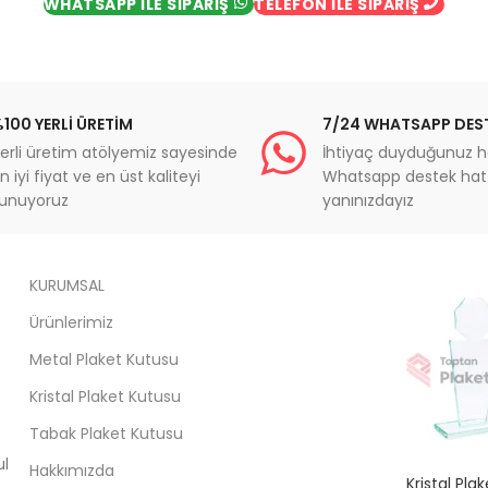
WHATSAPP İLE SİPARİŞ
TELEFON İLE SİPARİŞ
100 YERLİ ÜRETİM
7/24 WHATSAPP DES
erli üretim atölyemiz sayesinde
İhtiyaç duyduğunuz h
n iyi fiyat ve en üst kaliteyi
Whatsapp destek hatt
unuyoruz
yanınızdayız
KURUMSAL
Ürünlerimiz
Metal Plaket Kutusu
Kristal Plaket Kutusu
Tabak Plaket Kutusu
ul
Hakkımızda
Kristal Pla