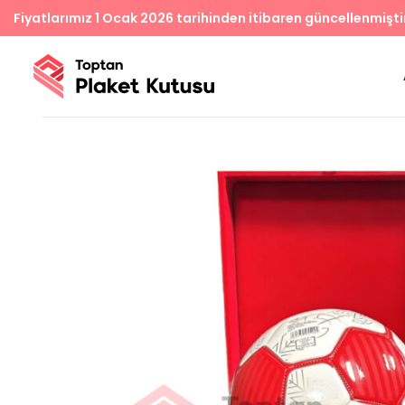
Fiyatlarımız 1 Ocak 2026 tarihinden itibaren güncellenmişti