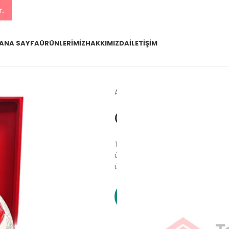
r.
ANA SAYFA
ÜRÜNLERIMIZ
HAKKIMIZDA
İLETIŞIM
Ana Sayfa
Ürünlerimiz
Özel 
Özel Futbol 
Talep edilen ölçülerde futbol to
ürünümüz ölçü ve sipariş adetine
üzerinden detaylı bilgi ve fiyat ala
WhatsApp ile Sipariş 