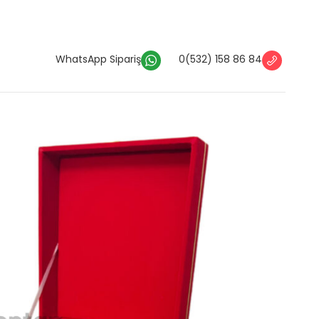
WhatsApp Sipariş
0(532) 158 86 84
Kutular
Özel Futbol Topu Kutusu
Topu Kutusu
pu için uygun ölçülerde üretilen özel futbol topu kutusu
 göre fiyatlandırılır. Telefon veya WhatsApp hattımız
bilirsiniz.
Ver