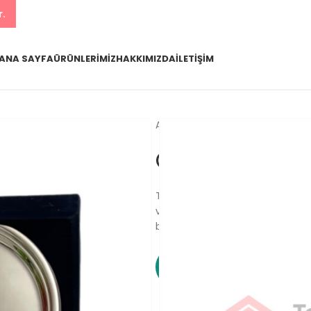
r.
ANA SAYFA
ÜRÜNLERIMIZ
HAKKIMIZDA
İLETIŞIM
Ana Sayfa
Ürünlerimiz
Özel 
Özel Tepsi K
Talep edilen ölçülerde tepsi içi
ve sipariş adetine göre fiyatlan
bilgi ve fiyat alabilirsiniz.
WhatsApp ile Sipariş 