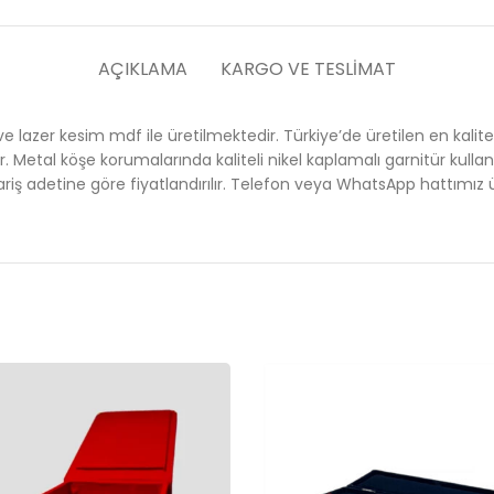
AÇIKLAMA
KARGO VE TESLIMAT
n ve lazer kesim mdf ile üretilmektedir. Türkiye’de üretilen en k
r. Metal köşe korumalarında kaliteli nikel kaplamalı garnitür kulla
ş adetine göre fiyatlandırılır. Telefon veya WhatsApp hattımız üzer