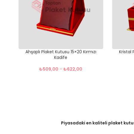
Ahşaplı Plaket Kutusu 15×20 Kırmızı
Kristal
Kadife
₺
509,00
–
₺
622,00
Piyasadaki en kaliteli plaket kutu