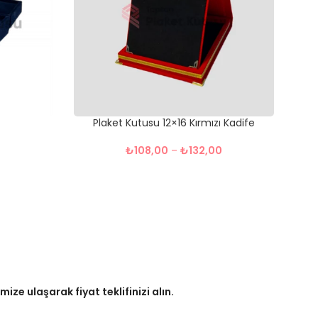
Plaket Kutusu 12×16 Kırmızı Kadife
₺
108,00
–
₺
132,00
ze ulaşarak fiyat teklifinizi alın.