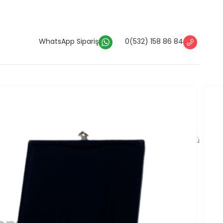
WhatsApp Sipariş
0(532) 158 86 84
Kutular
Özel Tepsi Kutusu
utusu
n uygun ölçülerde üretilen özel tepsi kutusu ürünümüz ölçü
dırılır. Telefon veya WhatsApp hattımız üzerinden detaylı
Ver