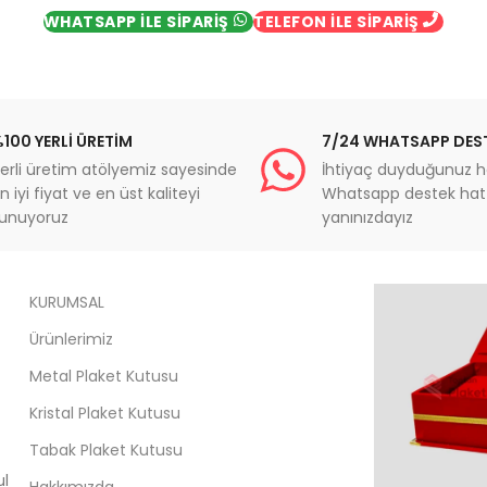
WHATSAPP İLE SİPARİŞ
TELEFON İLE SİPARİŞ
100 YERLİ ÜRETİM
7/24 WHATSAPP DES
erli üretim atölyemiz sayesinde
İhtiyaç duyduğunuz h
n iyi fiyat ve en üst kaliteyi
Whatsapp destek hatt
unuyoruz
yanınızdayız
KURUMSAL
Ürünlerimiz
Metal Plaket Kutusu
Kristal Plaket Kutusu
Tabak Plaket Kutusu
ul
Hakkımızda