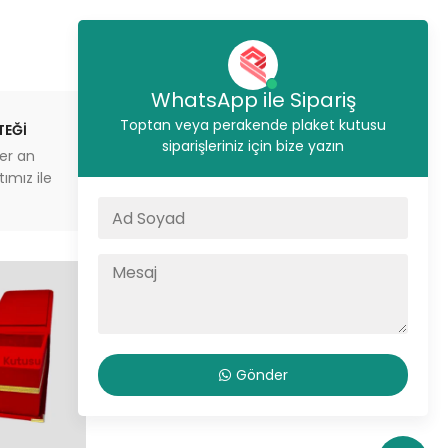
WhatsApp ile Sipariş
Toptan veya perakende plaket kutusu
TEĞİ
STOKTAN GÖNDERİM
siparişleriniz için bize yazın
er an
İstanbul’da aynı gün sevkiyat
ımız ile
veya depodan teslimat imkanı
Gönder