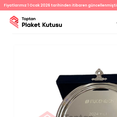
Fiyatlarımız 1 Ocak 2026 tarihinden itibaren güncellenmişti