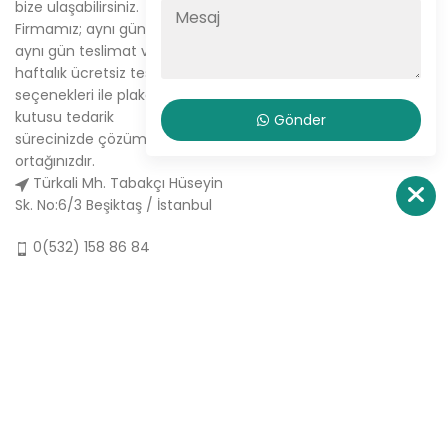
bize ulaşabilirsiniz.
Tabak Plaket Kutusu
Firmamız; aynı gün kargo,
Hakkımızda
aynı gün teslimat ve
haftalık ücretsiz teslimat
Sipariş Ver
seçenekleri ile plaket
İletişim
kutusu tedarik
Gönder
sürecinizde çözüm
ortağınızdır.
Türkali Mh. Tabakçı Hüseyin
Sk. No:6/3 Beşiktaş / İstanbul
0(532) 158 86 84