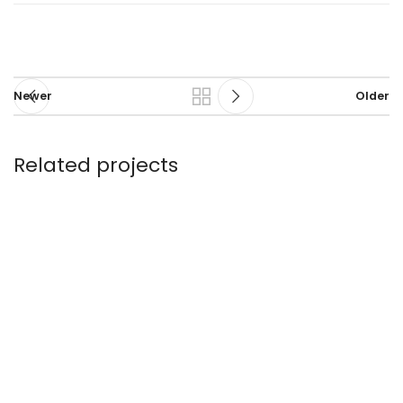
Newer
Older
Related projects
Et vestibulum quis a suspendisse
Decor