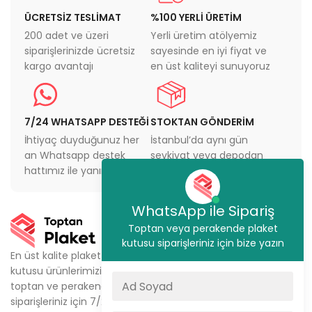
ÜCRETSİZ TESLİMAT
%100 YERLİ ÜRETİM
200 adet ve üzeri
Yerli üretim atölyemiz
siparişlerinizde ücretsiz
sayesinde en iyi fiyat ve
kargo avantajı
en üst kaliteyi sunuyoruz
7/24 WHATSAPP DESTEĞİ
STOKTAN GÖNDERİM
İhtiyaç duyduğunuz her
İstanbul’da aynı gün
an Whatsapp destek
sevkiyat veya depodan
hattımız ile yanınızdayız
teslimat imkanı
WhatsApp ile Sipariş
KURUMSAL
Toptan veya perakende plaket
kutusu siparişleriniz için bize yazın
Ürünlerimiz
En üst kalite plaket
kutusu ürünlerimizi,
Metal Plaket Kutusu
toptan ve perakende
Kristal Plaket Kutusu
siparişleriniz için 7/24