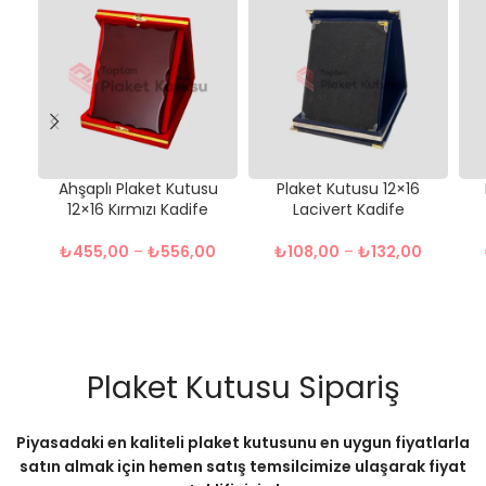
Ahşaplı Plaket Kutusu
Plaket Kutusu 12×16
12×16 Kırmızı Kadife
Lacivert Kadife
₺
455,00
–
₺
556,00
₺
108,00
–
₺
132,00
Plaket Kutusu Sipariş
Piyasadaki en kaliteli plaket kutusunu en uygun fiyatlarla
satın almak için hemen satış temsilcimize ulaşarak fiyat