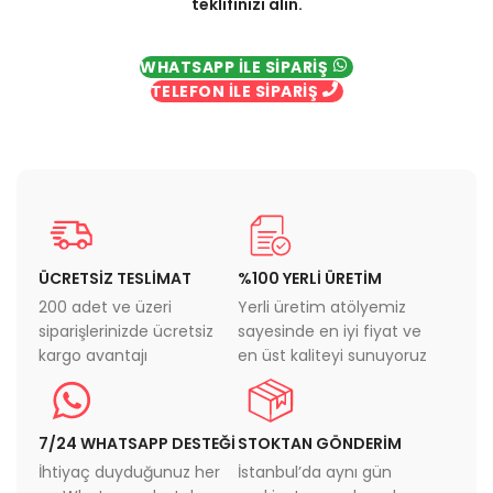
teklifinizi alın.
WHATSAPP İLE SİPARİŞ
TELEFON İLE SİPARİŞ
ÜCRETSİZ TESLİMAT
%100 YERLİ ÜRETİM
200 adet ve üzeri
Yerli üretim atölyemiz
siparişlerinizde ücretsiz
sayesinde en iyi fiyat ve
kargo avantajı
en üst kaliteyi sunuyoruz
7/24 WHATSAPP DESTEĞİ
STOKTAN GÖNDERİM
İhtiyaç duyduğunuz her
İstanbul’da aynı gün