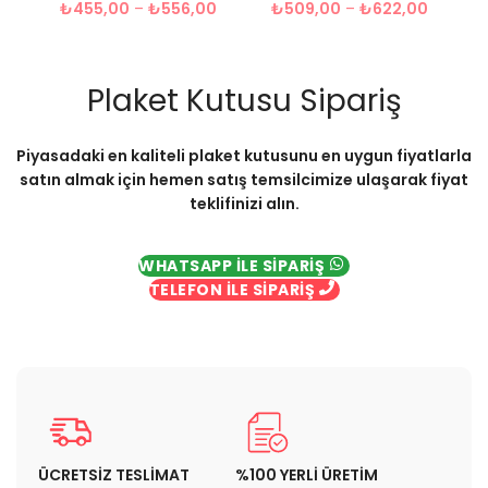
₺
455,00
–
₺
556,00
₺
509,00
–
₺
622,00
Plaket Kutusu Sipariş
Piyasadaki en kaliteli plaket kutusunu en uygun fiyatlarla
satın almak için hemen satış temsilcimize ulaşarak fiyat
teklifinizi alın.
WHATSAPP İLE SİPARİŞ
TELEFON İLE SİPARİŞ
ÜCRETSİZ TESLİMAT
%100 YERLİ ÜRETİM