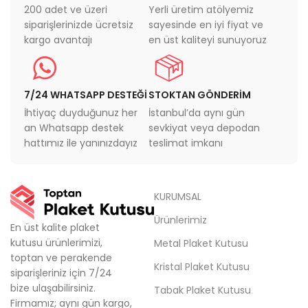
200 adet ve üzeri
Yerli üretim atölyemiz
siparişlerinizde ücretsiz
sayesinde en iyi fiyat ve
kargo avantajı
en üst kaliteyi sunuyoruz
7/24 WHATSAPP DESTEĞİ
STOKTAN GÖNDERİM
İhtiyaç duyduğunuz her
İstanbul’da aynı gün
an Whatsapp destek
sevkiyat veya depodan
hattımız ile yanınızdayız
teslimat imkanı
KURUMSAL
Ürünlerimiz
En üst kalite plaket
kutusu ürünlerimizi,
Metal Plaket Kutusu
toptan ve perakende
Kristal Plaket Kutusu
siparişleriniz için 7/24
bize ulaşabilirsiniz.
Tabak Plaket Kutusu
Firmamız; aynı gün kargo,