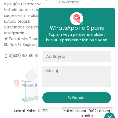
Hakkımızda
aynı gün teslimat ve
haftalık ücretsiz teslimat
Sipariş Ver
seçenekleri ile plaket
İletişim
kutusu tedarik
WhatsApp ile Sipariş
sürecinizde çözüm
ortağınızdır.
Toptan veya perakende plaket
Türkali Mh. Tabakçı Hüseyin
kutusu siparişleriniz için bize yazın
Sk. No:6/3 Beşiktaş / İstanbul
0(532) 158 86 84
Gönder
Kristal Plaket K-219
Plaket Kutusu 9×12 Lacivert
Kadife