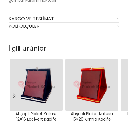
garnitür kullanılmaktadır.
KARGO VE TESLIMAT
KOLI ÖLÇÜLERI
İlgili ürünler
Ahşaplı Plaket Kutusu
Ahşaplı Plaket Kutusu
12×16 Lacivert Kadife
15×20 Kırmızı Kadife