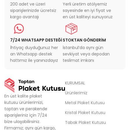
200 adet ve üzeri
Yerli üretim atölyemiz
siparişlerinizde ücretsiz
sayesinde en iyi fiyat ve
kargo avantajı
en üst kaliteyi sunuyoruz
7/24 WHATSAPP DESTEĞİ
STOKTAN GÖNDERİM
İhtiyaç duyduğunuz her
İstanbul’da aynı gün
an Whatsapp destek
sevkiyat veya depodan
hattımız ile yanınızdayız
teslimat imkanı
KURUMSAL
Ürünlerimiz
En üst kalite plaket
kutusu ürünlerimizi,
Metal Plaket Kutusu
toptan ve perakende
Kristal Plaket Kutusu
siparişleriniz için 7/24
bize ulaşabilirsiniz.
Tabak Plaket Kutusu
Firmamız; aynı gün kargo,