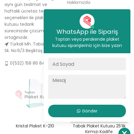
Hakkımızda
aynı gün teslimat ve
haftalık ücretsiz teslimat
Sipariş Ver
seçenekleri ile plaket
İletişim
kutusu tedarik
WhatsApp ile Sipariş
sürecinizde çözüm
ortağınızdır.
Toptan veya perakende plaket
Türkali Mh. Tabakçı Hüseyin
kutusu siparişleriniz için bize yazın
Sk. No:6/3 Beşiktaş / İstanbul
0(532) 158 86 84
Gönder
Kristal Plaket K-210
Tabak Plaket Kutusu 25’lik
Kırmızı Kadife