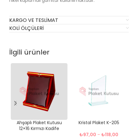
nikel kaplamalı garnitür kullanılmaktadır.
KARGO VE TESLIMAT
KOLI ÖLÇÜLERI
İlgili ürünler
Ahşaplı Plaket Kutusu
Kristal Plaket K-205
12×16 Kırmızı Kadife
₺
97,00
–
₺
118,00