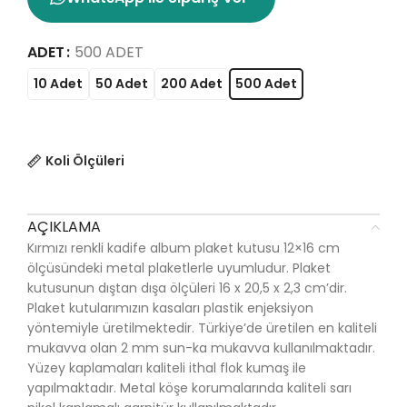
ADET
500 ADET
10 Adet
50 Adet
200 Adet
500 Adet
Koli Ölçüleri
AÇIKLAMA
Kırmızı renkli kadife album plaket kutusu 12×16 cm
ölçüsündeki metal plaketlerle uyumludur. Plaket
kutusunun dıştan dışa ölçüleri 16 x 20,5 x 2,3 cm’dir.
Plaket kutularımızın kasaları plastik enjeksiyon
yöntemiyle üretilmektedir. Türkiye’de üretilen en kaliteli
mukavva olan 2 mm sun-ka mukavva kullanılmaktadır.
Yüzey kaplamaları kaliteli ithal flok kumaş ile
yapılmaktadır. Metal köşe korumalarında kaliteli sarı