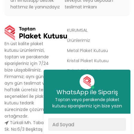
an Whatsapp destek
sevkiyat veya depodan
hattımız ile yanınızdayız
teslimat imkanı
KURUMSAL
Ürünlerimiz
En üst kalite plaket
kutusu ürünlerimizi,
Metal Plaket Kutusu
toptan ve perakende
Kristal Plaket Kutusu
siparişleriniz için 7/24
bize ulaşabilirsiniz.
Tabak Plaket Kutusu
Firmamız; aynı gün kargo,
Hakkımızda
aynı gün teslimat ve
haftalık ücretsiz teslimat
WhatsApp ile Sipariş
Sipariş Ver
seçenekleri ile plaket
Toptan veya perakende plaket
İletişim
kutusu tedarik
kutusu siparişleriniz için bize yazın
sürecinizde çözüm
ortağınızdır.
Türkali Mh. Tabakçı Hüseyin
Sk. No:6/3 Beşiktaş / İstanbul