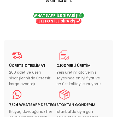
teklifinizi alın.
WHATSAPP İLE SİPARİŞ
TELEFON İLE SİPARİŞ
ÜCRETSİZ TESLİMAT
%100 YERLİ ÜRETİM
200 adet ve üzeri
Yerli üretim atölyemiz
siparişlerinizde ücretsiz
sayesinde en iyi fiyat ve
kargo avantajı
en üst kaliteyi sunuyoruz
7/24 WHATSAPP DESTEĞİ
STOKTAN GÖNDERİM
İhtiyaç duyduğunuz her
İstanbul’da aynı gün