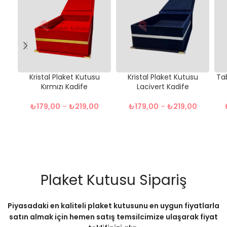
Kristal Plaket Kutusu
Kristal Plaket Kutusu
Tab
Kırmızı Kadife
Lacivert Kadife
₺
179,00
–
₺
219,00
₺
179,00
–
₺
219,00
Plaket Kutusu Sipariş
Piyasadaki en kaliteli plaket kutusunu en uygun fiyatlarla
satın almak için hemen satış temsilcimize ulaşarak fiyat