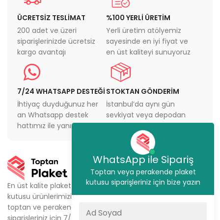
ÜCRETSİZ TESLİMAT
%100 YERLİ ÜRETİM
200 adet ve üzeri
Yerli üretim atölyemiz
siparişlerinizde ücretsiz
sayesinde en iyi fiyat ve
kargo avantajı
en üst kaliteyi sunuyoruz
7/24 WHATSAPP DESTEĞİ
STOKTAN GÖNDERİM
İhtiyaç duyduğunuz her
İstanbul’da aynı gün
an Whatsapp destek
sevkiyat veya depodan
hattımız ile yanınızdayız
teslimat imkanı
WhatsApp ile Sipariş
KURUMSAL
Toptan veya perakende plaket
Ürünlerimiz
kutusu siparişleriniz için bize yazın
En üst kalite plaket
kutusu ürünlerimizi,
Metal Plaket Kutusu
toptan ve perakende
Kristal Plaket Kutusu
siparişleriniz için 7/24