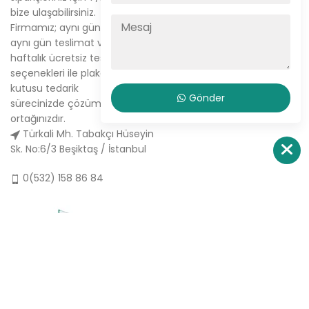
bize ulaşabilirsiniz.
Tabak Plaket Kutusu
Firmamız; aynı gün kargo,
Hakkımızda
aynı gün teslimat ve
haftalık ücretsiz teslimat
Sipariş Ver
seçenekleri ile plaket
İletişim
kutusu tedarik
Gönder
sürecinizde çözüm
ortağınızdır.
Türkali Mh. Tabakçı Hüseyin
Sk. No:6/3 Beşiktaş / İstanbul
0(532) 158 86 84