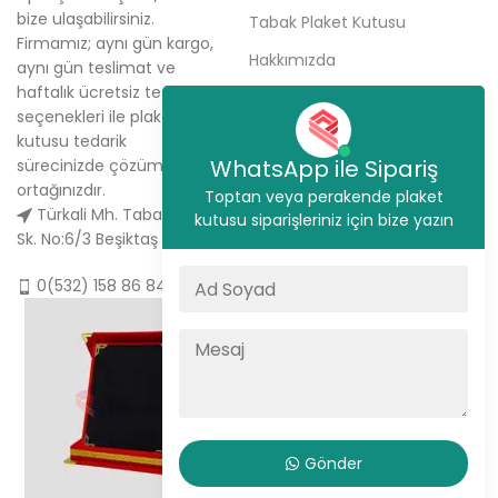
bize ulaşabilirsiniz.
Tabak Plaket Kutusu
Firmamız; aynı gün kargo,
Hakkımızda
aynı gün teslimat ve
haftalık ücretsiz teslimat
Sipariş Ver
seçenekleri ile plaket
İletişim
kutusu tedarik
WhatsApp ile Sipariş
sürecinizde çözüm
ortağınızdır.
Toptan veya perakende plaket
Türkali Mh. Tabakçı Hüseyin
kutusu siparişleriniz için bize yazın
Sk. No:6/3 Beşiktaş / İstanbul
0(532) 158 86 84
Gönder