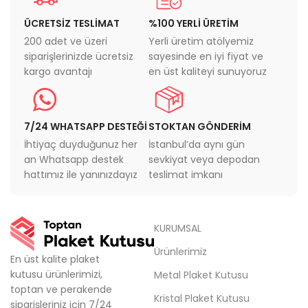
ÜCRETSİZ TESLİMAT
%100 YERLİ ÜRETİM
200 adet ve üzeri
Yerli üretim atölyemiz
siparişlerinizde ücretsiz
sayesinde en iyi fiyat ve
kargo avantajı
en üst kaliteyi sunuyoruz
7/24 WHATSAPP DESTEĞİ
STOKTAN GÖNDERİM
İhtiyaç duyduğunuz her
İstanbul’da aynı gün
an Whatsapp destek
sevkiyat veya depodan
hattımız ile yanınızdayız
teslimat imkanı
KURUMSAL
Ürünlerimiz
En üst kalite plaket
kutusu ürünlerimizi,
Metal Plaket Kutusu
toptan ve perakende
Kristal Plaket Kutusu
siparişleriniz için 7/24