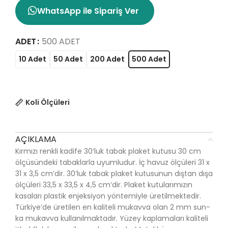
WhatsApp ile Sipariş Ver
ADET
500 ADET
10 Adet
50 Adet
200 Adet
500 Adet
Koli Ölçüleri
AÇIKLAMA
Kırmızı renkli kadife 30’luk tabak plaket kutusu 30 cm
ölçüsündeki tabaklarla uyumludur. İç havuz ölçüleri 31 x
31 x 3,5 cm’dir. 30’luk tabak plaket kutusunun dıştan dışa
ölçüleri 33,5 x 33,5 x 4,5 cm’dir. Plaket kutularımızın
kasaları plastik enjeksiyon yöntemiyle üretilmektedir.
Türkiye’de üretilen en kaliteli mukavva olan 2 mm sun-
ka mukavva kullanılmaktadır. Yüzey kaplamaları kaliteli