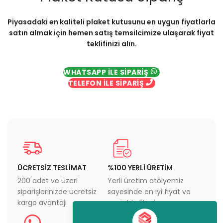
Piyasadaki en kaliteli plaket kutusunu en uygun fiyatlarla
satın almak için hemen satış temsilcimize ulaşarak fiyat
teklifinizi alın.
WHATSAPP İLE SİPARİŞ
TELEFON İLE SİPARİŞ
ÜCRETSİZ TESLİMAT
%100 YERLİ ÜRETİM
200 adet ve üzeri
Yerli üretim atölyemiz
siparişlerinizde ücretsiz
sayesinde en iyi fiyat ve
kargo avantajı
en üst kaliteyi sunuyoruz