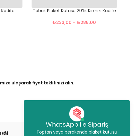
ı Kadife
Tabak Plaket Kutusu 20’lik Kırmızı Kadife
0
₺
233,00
–
₺
285,00
ze ulaşarak fiyat teklifinizi alın.
WhatsApp ile Sipariş
Toptan veya perakende plaket kutusu
TEĞİ
STOKTAN GÖNDERİM