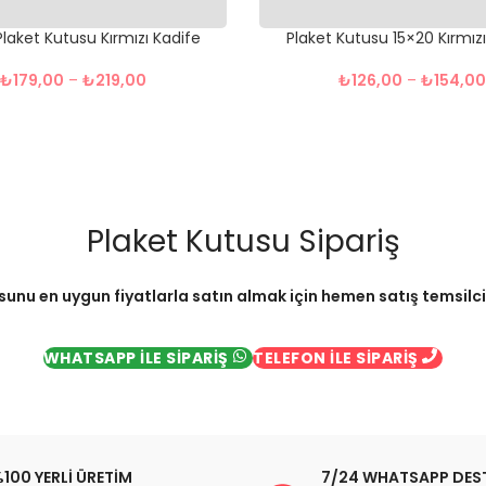
 Plaket Kutusu Kırmızı Kadife
Plaket Kutusu 15×20 Kırmız
₺
179,00
–
₺
219,00
₺
126,00
–
₺
154,0
Plaket Kutusu Sipariş
sunu en uygun fiyatlarla satın almak için hemen satış temsilcimi
WHATSAPP İLE SİPARİŞ
TELEFON İLE SİPARİŞ
100 YERLİ ÜRETİM
7/24 WHATSAPP DES