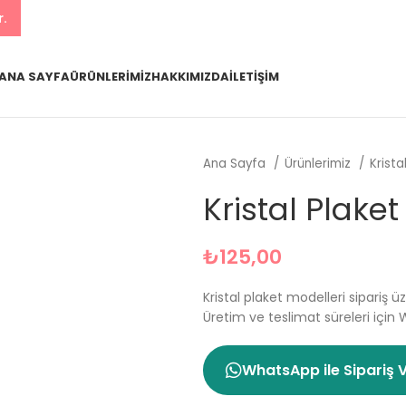
r.
ANA SAYFA
ÜRÜNLERIMIZ
HAKKIMIZDA
İLETIŞIM
Ana Sayfa
Ürünlerimiz
Krista
Kristal Plake
₺
125,00
Kristal plaket modelleri sipariş üz
Üretim ve teslimat süreleri için 
WhatsApp ile Sipariş 