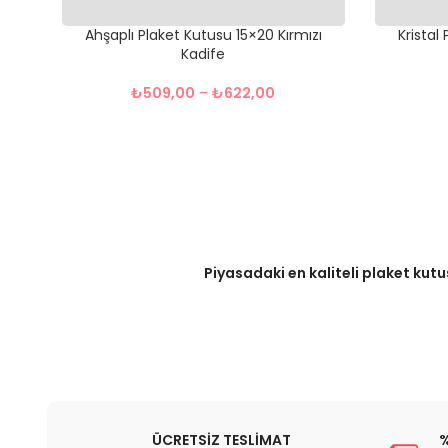
Ahşaplı Plaket Kutusu 15×20 Kırmızı
Kristal
Kadife
₺
509,00
–
₺
622,00
Piyasadaki en kaliteli plaket kutu
ÜCRETSİZ TESLİMAT
%