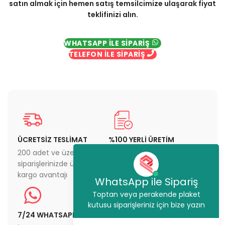
satın almak için hemen satış temsilcimize ulaşarak fiyat
teklifinizi alın.
WHATSAPP İLE SİPARİŞ
TELEFON İLE SİPARİŞ
ÜCRETSİZ TESLİMAT
%100 YERLİ ÜRETİM
200 adet ve üzeri
Yerli üretim atölyemiz
siparişlerinizde ücretsiz
sayesinde en iyi fiyat ve
kargo avantajı
en üst kaliteyi sunuyoruz
WhatsApp ile Sipariş
Toptan veya perakende plaket
kutusu siparişleriniz için bize yazın
7/24 WHATSAPP DESTEĞİ
STOKTAN GÖNDERİM