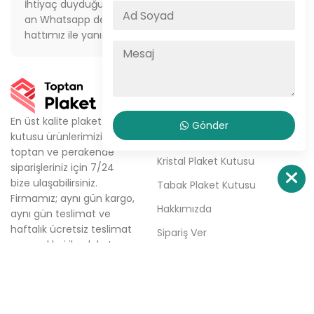
İhtiyaç duyduğunuz her
İstanbul’da aynı gün
an Whatsapp destek
sevkiyat veya depodan
hattımız ile yanınızdayız
teslimat imkanı
KURUMSAL
Ürünlerimiz
En üst kalite plaket
Gönder
kutusu ürünlerimizi,
Metal Plaket Kutusu
toptan ve perakende
Kristal Plaket Kutusu
siparişleriniz için 7/24
bize ulaşabilirsiniz.
Tabak Plaket Kutusu
Firmamız; aynı gün kargo,
Hakkımızda
aynı gün teslimat ve
haftalık ücretsiz teslimat
Sipariş Ver
seçenekleri ile plaket
İletişim
kutusu tedarik
sürecinizde çözüm
ortağınızdır.
Türkali Mh. Tabakçı Hüseyin