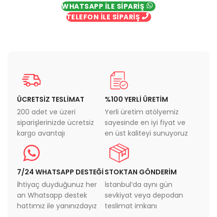
WHATSAPP İLE SİPARİŞ
TELEFON İLE SİPARİŞ
ÜCRETSİZ TESLİMAT
%100 YERLİ ÜRETİM
200 adet ve üzeri
Yerli üretim atölyemiz
siparişlerinizde ücretsiz
sayesinde en iyi fiyat ve
kargo avantajı
en üst kaliteyi sunuyoruz
7/24 WHATSAPP DESTEĞİ
STOKTAN GÖNDERİM
İhtiyaç duyduğunuz her
İstanbul’da aynı gün
an Whatsapp destek
sevkiyat veya depodan
hattımız ile yanınızdayız
teslimat imkanı