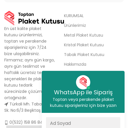
KURUMSAL
Ürünlerimiz
En üst kalite plaket
kutusu ürünlerimizi,
Metal Plaket Kutusu
toptan ve perakende
Kristal Plaket Kutusu
siparişleriniz için 7/24
bize ulaşabilirsiniz.
Tabak Plaket Kutusu
Firmamız; aynı gün kargo,
Hakkımızda
aynı gün teslimat ve
haftalık ücretsiz teslimat
Sipariş Ver
seçenekleri ile plaket
İletişim
kutusu tedarik
WhatsApp ile Sipariş
sürecinizde çözüm
ortağınızdır.
Toptan veya perakende plaket
Türkali Mh. Tabakçı Hüseyin
kutusu siparişleriniz için bize yazın
Sk. No:6/3 Beşiktaş / İstanbul
0(532) 158 86 84