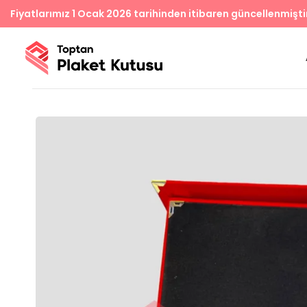
Fiyatlarımız 1 Ocak 2026 tarihinden itibaren güncellenmişti