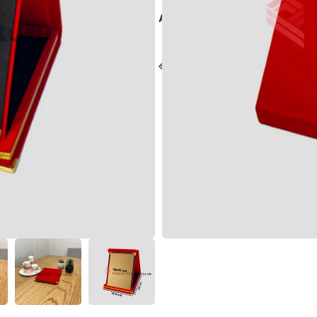
ADET
10 Adet
50 Adet
2
Koli Ölçüleri