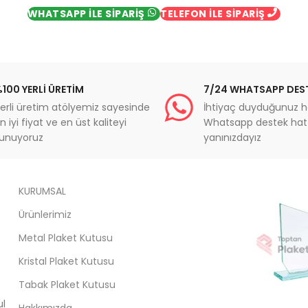
WHATSAPP İLE SİPARİŞ
TELEFON İLE SİPARİŞ
100 YERLİ ÜRETİM
7/24 WHATSAPP DES
erli üretim atölyemiz sayesinde
İhtiyaç duyduğunuz h
n iyi fiyat ve en üst kaliteyi
Whatsapp destek hatt
unuyoruz
yanınızdayız
KURUMSAL
Ürünlerimiz
Metal Plaket Kutusu
Kristal Plaket Kutusu
Tabak Plaket Kutusu
ul
Hakkımızda