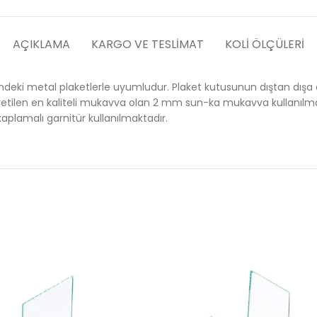
AÇIKLAMA
KARGO VE TESLIMAT
KOLI ÖLÇÜLERI
eki metal plaketlerle uyumludur. Plaket kutusunun dıştan dışa ölçü
retilen en kaliteli mukavva olan 2 mm sun-ka mukavva kullanılmakt
kaplamalı garnitür kullanılmaktadır.