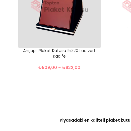
Ahşaplı Plaket Kutusu 15×20 Lacivert
Kadife
₺
509,00
–
₺
622,00
Piyasadaki en kaliteli plaket kutu