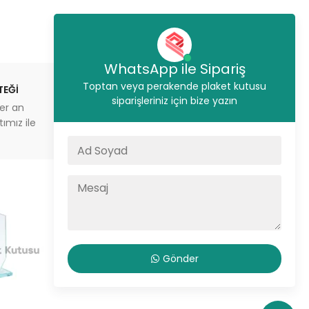
WhatsApp ile Sipariş
Toptan veya perakende plaket kutusu
TEĞİ
STOKTAN GÖNDERİM
siparişleriniz için bize yazın
er an
İstanbul’da aynı gün sevkiyat
ımız ile
veya depodan teslimat imkanı
Gönder