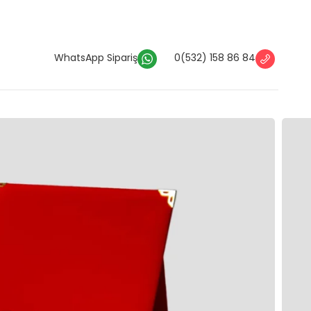
WhatsApp Sipariş
0(532) 158 86 84
t Kutusu
Plaket Kutusu 15×20 Kırmızı Kadife
 15×20 Kırmızı Kadife
et kutusu 15×20 cm ölçüsündeki metal plaketlerle
n dışa ölçüleri 19,5 x 25 x 2,3 cm’dir.
Ver