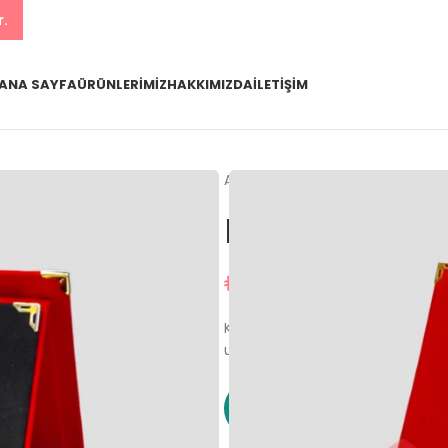
r.
ANA SAYFA
ÜRÜNLERIMIZ
HAKKIMIZDA
İLETIŞIM
Ana Sayfa
Ürünlerimiz
Plake
Plaket Kutusu
₺
126,00
Kırmızı renkli kadife album plak
uyumludur. Plaket kutusunun dışta
WhatsApp ile Sipariş 