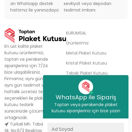
an Whatsapp destek
sevkiyat veya depodan
hattımız ile yanınızdayız
teslimat imkanı
KURUMSAL
Ürünlerimiz
En üst kalite plaket
kutusu ürünlerimizi,
Metal Plaket Kutusu
toptan ve perakende
Kristal Plaket Kutusu
siparişleriniz için 7/24
bize ulaşabilirsiniz.
Tabak Plaket Kutusu
Firmamız; aynı gün kargo,
Hakkımızda
aynı gün teslimat ve
haftalık ücretsiz teslimat
Sipariş Ver
WhatsApp ile Sipariş
seçenekleri ile plaket
İletişim
kutusu tedarik
Toptan veya perakende plaket
kutusu siparişleriniz için bize yazın
sürecinizde çözüm
ortağınızdır.
Türkali Mh. Tabakçı Hüseyin
Sk. No:6/3 Beşiktaş / İstanbul