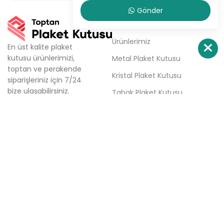
Gönder
KURUMSAL
Ürünlerimiz
En üst kalite plaket
kutusu ürünlerimizi,
Metal Plaket Kutusu
toptan ve perakende
Kristal Plaket Kutusu
siparişleriniz için 7/24
bize ulaşabilirsiniz.
Tabak Plaket Kutusu
Firmamız; aynı gün kargo,
Hakkımızda
aynı gün teslimat ve
haftalık ücretsiz teslimat
Sipariş Ver
seçenekleri ile plaket
İletişim
kutusu tedarik
sürecinizde çözüm
ortağınızdır.
Türkali Mh. Tabakçı Hüseyin
Sk. No:6/3 Beşiktaş / İstanbul
0(532) 158 86 84