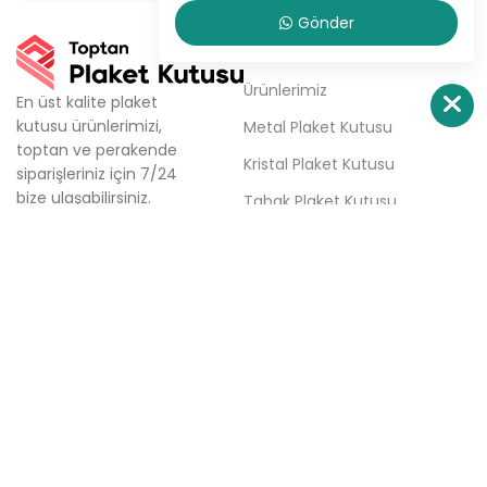
Gönder
KURUMSAL
Ürünlerimiz
En üst kalite plaket
kutusu ürünlerimizi,
Metal Plaket Kutusu
toptan ve perakende
Kristal Plaket Kutusu
siparişleriniz için 7/24
bize ulaşabilirsiniz.
Tabak Plaket Kutusu
Firmamız; aynı gün kargo,
Hakkımızda
aynı gün teslimat ve
haftalık ücretsiz teslimat
Sipariş Ver
seçenekleri ile plaket
İletişim
kutusu tedarik
sürecinizde çözüm
ortağınızdır.
Türkali Mh. Tabakçı Hüseyin
Sk. No:6/3 Beşiktaş / İstanbul
0(532) 158 86 84