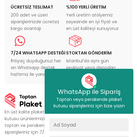
ÜCRETSİZ TESLİMAT
%100 YERLİ ÜRETİM
200 adet ve üzeri
Yerli üretim atölyemiz
siparişlerinizde ücretsiz
sayesinde en iyi fiyat ve
kargo avantajı
en üst kaliteyi sunuyoruz
7/24 WHATSAPP DESTEĞİ
STOKTAN GÖNDERİM
İhtiyaç duyduğunuz her
İstanbul’da aynı gün
an Whatsapp destek
sevkiyat veya depodan
hattımız ile yanınızdayız
teslimat imkanı
WhatsApp ile Sipariş
KURUMSAL
Toptan veya perakende plaket
kutusu siparişleriniz için bize yazın
Ürünlerimiz
En üst kalite plaket
kutusu ürünlerimizi,
Metal Plaket Kutusu
toptan ve perakende
Kristal Plaket Kutusu
siparişleriniz için 7/24