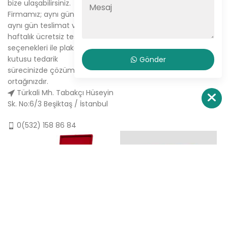
bize ulaşabilirsiniz.
Tabak Plaket Kutusu
Firmamız; aynı gün kargo,
Hakkımızda
aynı gün teslimat ve
haftalık ücretsiz teslimat
Sipariş Ver
seçenekleri ile plaket
İletişim
kutusu tedarik
Gönder
sürecinizde çözüm
ortağınızdır.
Türkali Mh. Tabakçı Hüseyin
Sk. No:6/3 Beşiktaş / İstanbul
0(532) 158 86 84