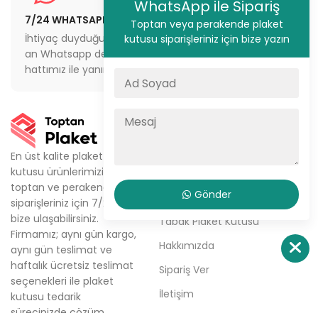
WhatsApp ile Sipariş
7/24 WHATSAPP DESTEĞİ
STOKTAN GÖNDERİM
Toptan veya perakende plaket
İhtiyaç duyduğunuz her
İstanbul’da aynı gün
kutusu siparişleriniz için bize yazın
an Whatsapp destek
sevkiyat veya depodan
hattımız ile yanınızdayız
teslimat imkanı
KURUMSAL
Ürünlerimiz
En üst kalite plaket
kutusu ürünlerimizi,
Metal Plaket Kutusu
toptan ve perakende
Gönder
Kristal Plaket Kutusu
siparişleriniz için 7/24
bize ulaşabilirsiniz.
Tabak Plaket Kutusu
Firmamız; aynı gün kargo,
Hakkımızda
aynı gün teslimat ve
haftalık ücretsiz teslimat
Sipariş Ver
seçenekleri ile plaket
İletişim
kutusu tedarik
sürecinizde çözüm