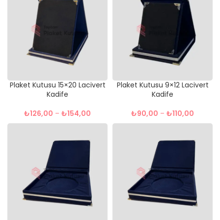
Plaket Kutusu 15×20 Lacivert
Plaket Kutusu 9×12 Lacivert
Kadife
Kadife
₺
126,00
–
₺
154,00
₺
90,00
–
₺
110,00