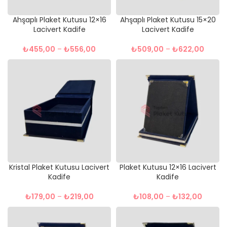
Ahşaplı Plaket Kutusu 12×16
Ahşaplı Plaket Kutusu 15×20
Lacivert Kadife
Lacivert Kadife
₺
455,00
–
₺
556,00
₺
509,00
–
₺
622,00
Kristal Plaket Kutusu Lacivert
Plaket Kutusu 12×16 Lacivert
Kadife
Kadife
₺
179,00
–
₺
219,00
₺
108,00
–
₺
132,00