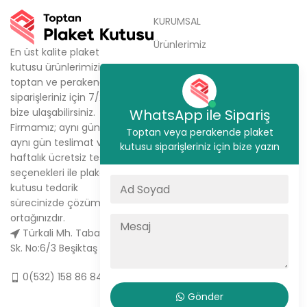
KURUMSAL
Ürünlerimiz
En üst kalite plaket
kutusu ürünlerimizi,
Metal Plaket Kutusu
toptan ve perakende
Kristal Plaket Kutusu
siparişleriniz için 7/24
bize ulaşabilirsiniz.
WhatsApp ile Sipariş
Tabak Plaket Kutusu
Firmamız; aynı gün kargo,
Toptan veya perakende plaket
Hakkımızda
aynı gün teslimat ve
kutusu siparişleriniz için bize yazın
haftalık ücretsiz teslimat
Sipariş Ver
seçenekleri ile plaket
İletişim
kutusu tedarik
sürecinizde çözüm
ortağınızdır.
Türkali Mh. Tabakçı Hüseyin
Sk. No:6/3 Beşiktaş / İstanbul
0(532) 158 86 84
Gönder