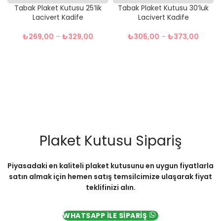
Tabak Plaket Kutusu 25’lik
Tabak Plaket Kutusu 30’luk
Lacivert Kadife
Lacivert Kadife
₺
269,00
–
₺
329,00
₺
305,00
–
₺
373,00
Plaket Kutusu Sipariş
Piyasadaki en kaliteli plaket kutusunu en uygun fiyatlarla
satın almak için hemen satış temsilcimize ulaşarak fiyat
teklifinizi alın.
WHATSAPP İLE SİPARİŞ