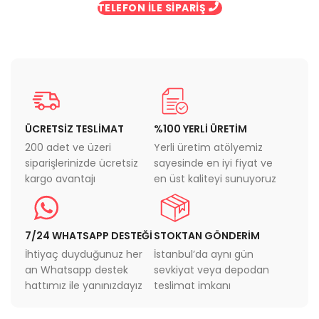
TELEFON İLE SİPARİŞ
ÜCRETSİZ TESLİMAT
%100 YERLİ ÜRETİM
200 adet ve üzeri
Yerli üretim atölyemiz
siparişlerinizde ücretsiz
sayesinde en iyi fiyat ve
kargo avantajı
en üst kaliteyi sunuyoruz
7/24 WHATSAPP DESTEĞİ
STOKTAN GÖNDERİM
İhtiyaç duyduğunuz her
İstanbul’da aynı gün
an Whatsapp destek
sevkiyat veya depodan
hattımız ile yanınızdayız
teslimat imkanı