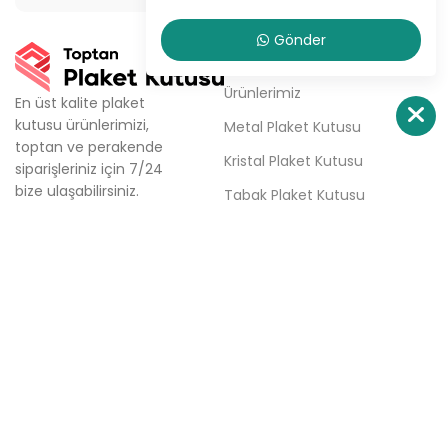
Gönder
KURUMSAL
Ürünlerimiz
En üst kalite plaket
kutusu ürünlerimizi,
Metal Plaket Kutusu
toptan ve perakende
Kristal Plaket Kutusu
siparişleriniz için 7/24
bize ulaşabilirsiniz.
Tabak Plaket Kutusu
Firmamız; aynı gün kargo,
Hakkımızda
aynı gün teslimat ve
haftalık ücretsiz teslimat
Sipariş Ver
seçenekleri ile plaket
İletişim
kutusu tedarik
sürecinizde çözüm
ortağınızdır.
Türkali Mh. Tabakçı Hüseyin
Sk. No:6/3 Beşiktaş / İstanbul
0(532) 158 86 84