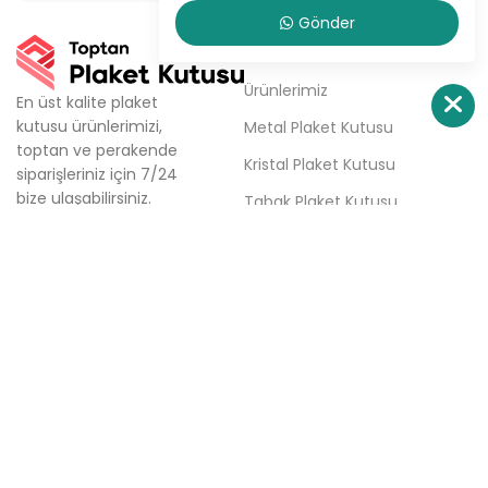
Gönder
KURUMSAL
Ürünlerimiz
En üst kalite plaket
kutusu ürünlerimizi,
Metal Plaket Kutusu
toptan ve perakende
Kristal Plaket Kutusu
siparişleriniz için 7/24
bize ulaşabilirsiniz.
Tabak Plaket Kutusu
Firmamız; aynı gün kargo,
Hakkımızda
aynı gün teslimat ve
haftalık ücretsiz teslimat
Sipariş Ver
seçenekleri ile plaket
İletişim
kutusu tedarik
sürecinizde çözüm
ortağınızdır.
Türkali Mh. Tabakçı Hüseyin
Sk. No:6/3 Beşiktaş / İstanbul
0(532) 158 86 84