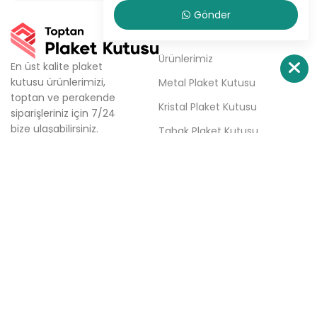
Gönder
KURUMSAL
Ürünlerimiz
En üst kalite plaket
kutusu ürünlerimizi,
Metal Plaket Kutusu
toptan ve perakende
Kristal Plaket Kutusu
siparişleriniz için 7/24
bize ulaşabilirsiniz.
Tabak Plaket Kutusu
Firmamız; aynı gün kargo,
Hakkımızda
aynı gün teslimat ve
haftalık ücretsiz teslimat
Sipariş Ver
seçenekleri ile plaket
İletişim
kutusu tedarik
sürecinizde çözüm
ortağınızdır.
Türkali Mh. Tabakçı Hüseyin
Sk. No:6/3 Beşiktaş / İstanbul
0(532) 158 86 84