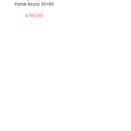
Parlak Beyaz 30×60
₺
190,00