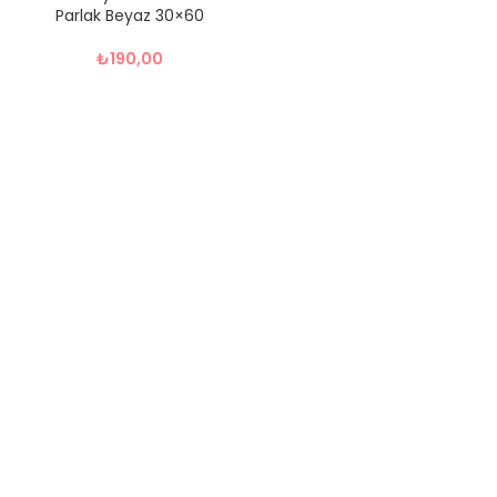
Parlak Beyaz 30×60
₺
190,00