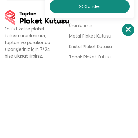
Gönder
KURUMSAL
Ürünlerimiz
En üst kalite plaket
kutusu ürünlerimizi,
Metal Plaket Kutusu
toptan ve perakende
Kristal Plaket Kutusu
siparişleriniz için 7/24
bize ulaşabilirsiniz.
Tabak Plaket Kutusu
Firmamız; aynı gün kargo,
Hakkımızda
aynı gün teslimat ve
haftalık ücretsiz teslimat
Sipariş Ver
seçenekleri ile plaket
İletişim
kutusu tedarik
sürecinizde çözüm
ortağınızdır.
Türkali Mh. Tabakçı Hüseyin
Sk. No:6/3 Beşiktaş / İstanbul
0(532) 158 86 84