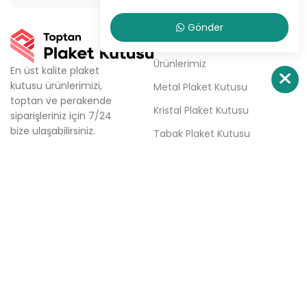
Gönder
KURUMSAL
Ürünlerimiz
En üst kalite plaket
kutusu ürünlerimizi,
Metal Plaket Kutusu
toptan ve perakende
Kristal Plaket Kutusu
siparişleriniz için 7/24
bize ulaşabilirsiniz.
Tabak Plaket Kutusu
Firmamız; aynı gün kargo,
Hakkımızda
aynı gün teslimat ve
haftalık ücretsiz teslimat
Sipariş Ver
seçenekleri ile plaket
İletişim
kutusu tedarik
sürecinizde çözüm
ortağınızdır.
Türkali Mh. Tabakçı Hüseyin
Sk. No:6/3 Beşiktaş / İstanbul
0(532) 158 86 84