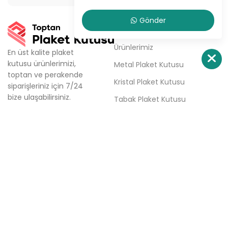
Gönder
KURUMSAL
Ürünlerimiz
En üst kalite plaket
kutusu ürünlerimizi,
Metal Plaket Kutusu
toptan ve perakende
Kristal Plaket Kutusu
siparişleriniz için 7/24
bize ulaşabilirsiniz.
Tabak Plaket Kutusu
Firmamız; aynı gün kargo,
Hakkımızda
aynı gün teslimat ve
haftalık ücretsiz teslimat
Sipariş Ver
seçenekleri ile plaket
İletişim
kutusu tedarik
sürecinizde çözüm
ortağınızdır.
Türkali Mh. Tabakçı Hüseyin
Sk. No:6/3 Beşiktaş / İstanbul
0(532) 158 86 84