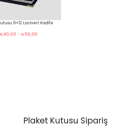
Kutusu 9×12 Lacivert Kadife
₺
90,00
–
₺
110,00
Plaket Kutusu Sipariş