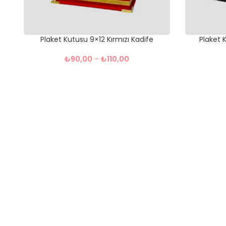
Plaket Kutusu 9×12 Kırmızı Kadife
Plaket 
₺
90,00
–
₺
110,00