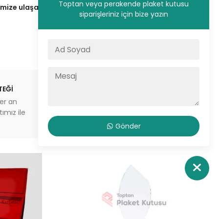
Toptan veya perakende plaket kutusu
ze ulaşarak fiyat teklifinizi alın.
siparişleriniz için bize yazın
TEĞİ
STOKTAN GÖNDERİM
er an
İstanbul’da aynı gün sevkiyat
ımız ile
veya depodan teslimat imkanı
Gönder