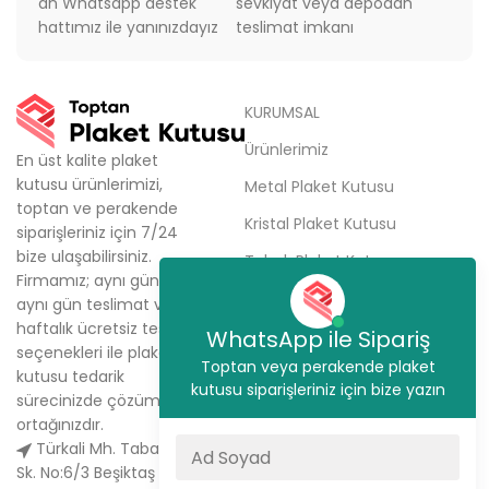
an Whatsapp destek
sevkiyat veya depodan
hattımız ile yanınızdayız
teslimat imkanı
KURUMSAL
Ürünlerimiz
En üst kalite plaket
kutusu ürünlerimizi,
Metal Plaket Kutusu
toptan ve perakende
Kristal Plaket Kutusu
siparişleriniz için 7/24
bize ulaşabilirsiniz.
Tabak Plaket Kutusu
Firmamız; aynı gün kargo,
Hakkımızda
aynı gün teslimat ve
haftalık ücretsiz teslimat
Sipariş Ver
WhatsApp ile Sipariş
seçenekleri ile plaket
Toptan veya perakende plaket
İletişim
kutusu tedarik
kutusu siparişleriniz için bize yazın
sürecinizde çözüm
ortağınızdır.
Türkali Mh. Tabakçı Hüseyin
Sk. No:6/3 Beşiktaş / İstanbul