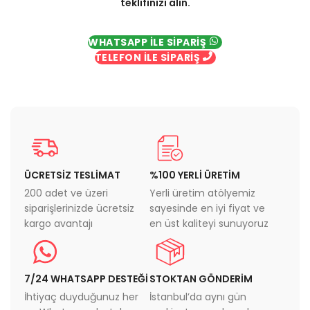
teklifinizi alın.
WHATSAPP İLE SİPARİŞ
TELEFON İLE SİPARİŞ
ÜCRETSİZ TESLİMAT
%100 YERLİ ÜRETİM
200 adet ve üzeri
Yerli üretim atölyemiz
siparişlerinizde ücretsiz
sayesinde en iyi fiyat ve
kargo avantajı
en üst kaliteyi sunuyoruz
7/24 WHATSAPP DESTEĞİ
STOKTAN GÖNDERİM
İhtiyaç duyduğunuz her
İstanbul’da aynı gün